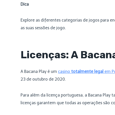
Dica
Explore as diferentes categorias de jogos para e
as suas sessões de jogo.
Licenças: A Bacana
A Bacana Play é um
casino
totalmente legal
em Po
23 de outubro de 2020.
Para além da licença portuguesa, a Bacana Play 
licenças garantem que todas as operações são co