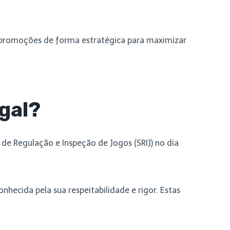
as promoções de forma estratégica para maximizar
gal?
de Regulação e Inspeção de Jogos (SRIJ) no dia
conhecida pela sua respeitabilidade e rigor. Estas