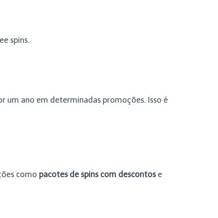
ee spins.
r um ano em determinadas promoções. Isso é
moções como
pacotes de spins com descontos
e