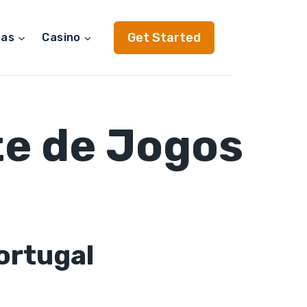
Get Started
tas
Casino
te de Jogos
ortugal