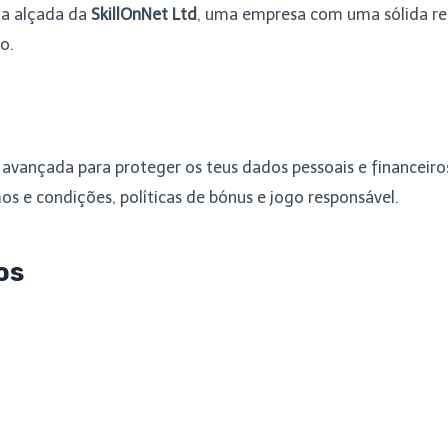
 a alçada da
SkillOnNet Ltd
, uma empresa com uma sólida rep
o.
a avançada para proteger os teus dados pessoais e financeiro
s e condições, políticas de bónus e jogo responsável.
os