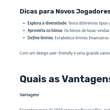
Dicas para Novos Jogadore
Explora a diversidade
: Testa diferentes tipos
Aproveita os bónus
: Os bónus de boas-vindas
Define limites
: Estabelece limites financeiro
Com um design user-friendly e uma grande varied
Quais as Vantagen
Vantagens