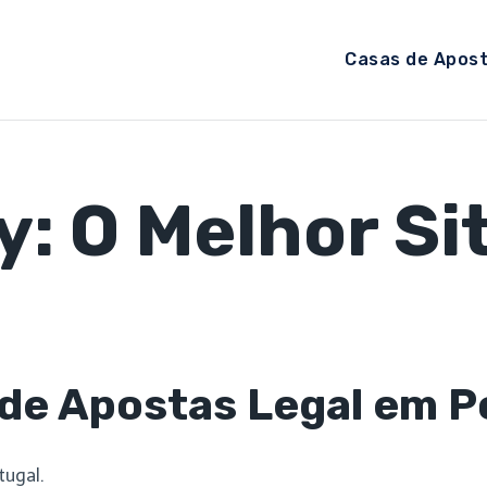
Casas de Apos
y: O Melhor Si
 de Apostas Legal em P
tugal.