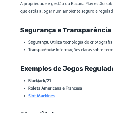
A propriedade e gestão do Bacana Play estão sob
que estás a jogar num ambiente seguro e regulad
Segurança e Transparência
Segurança:
Utiliza tecnologia de criptografi
Transparência:
Informações claras sobre termo
Exemplos de Jogos Regulad
Blackjack/21
Roleta Americana e Francesa
Slot Machines