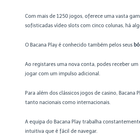
Com mais de 1250 jogos, oferece uma vasta gama de
sofisticadas vídeo slots com cinco colunas, há al
O Bacana Play é conhecido também pelos seus
bó
Ao registares uma nova conta, podes receber um 
jogar com um impulso adicional.
Para além dos clássicos jogos de casino, Bacana 
tanto nacionais como internacionais.
A equipa do Bacana Play trabalha constantemente
intuitiva que é fácil de navegar.