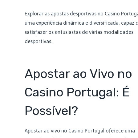
Explorar as apostas desportivas no Casino Portuga
uma experiência dinâmica e diversificada, capaz 
satisfazer os entusiastas de várias modalidades
desportivas.
Apostar ao Vivo no
Casino Portugal: É
Possível?
Apostar ao vivo no Casino Portugal oferece uma