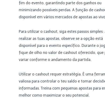
fim do evento, garantindo parte dos ganhos ou
minimizando possíveis perdas. A função de casho
disponível em vários mercados de apostas ao vivo
Para utilizar o cashout, siga estes passos simples:
realizar as tuas apostas, observe se a opção está
disponível para o evento específico. Durante o jo
fique de olho no valor de cashout oferecido, que
variar conforme o andamento da partida.
Utilizar o cashout requer estratégia. É uma ferr
valiosa para controlar o teu saldo e tomar decisõ
informadas. Treina com pequenas apostas para e
melhor como maximizar o seu potencial.