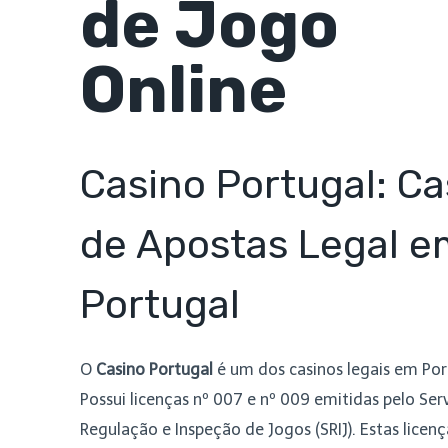
de Jogo
Online
Casino Portugal: C
de Apostas Legal e
Portugal
O
Casino Portugal
é um dos casinos legais em Por
Possui licenças nº 007 e nº 009 emitidas pelo Ser
Regulação e Inspeção de Jogos (SRIJ). Estas licenç