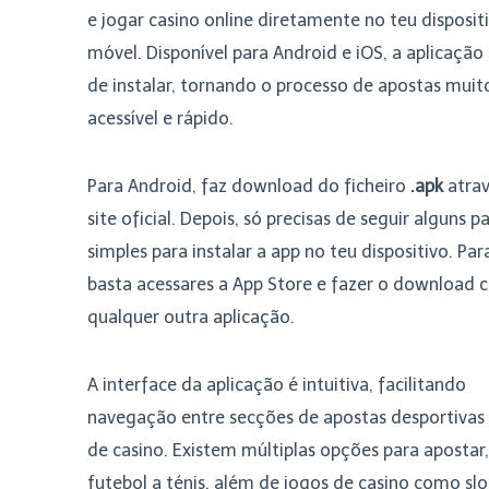
e jogar casino online diretamente no teu disposit
móvel. Disponível para Android e iOS, a aplicação 
de instalar, tornando o processo de apostas muit
acessível e rápido.
Para Android, faz download do ficheiro
.apk
atrav
site oficial. Depois, só precisas de seguir alguns p
simples para instalar a app no teu dispositivo. Par
basta acessares a App Store e fazer o download
qualquer outra aplicação.
A interface da aplicação é intuitiva, facilitando
navegação entre secções de apostas desportivas 
de casino. Existem múltiplas opções para apostar
futebol a ténis, além de jogos de casino como slo