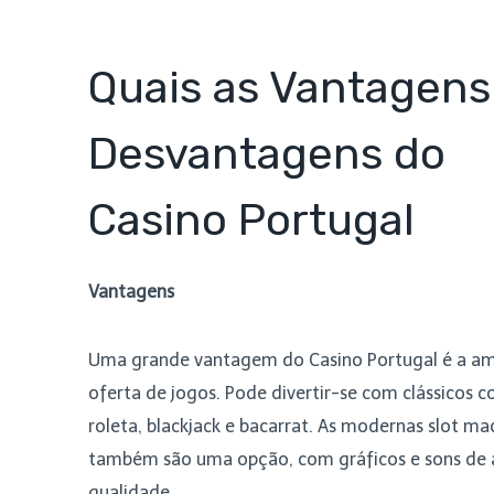
Quais as Vantagens
Desvantagens do
Casino Portugal
Vantagens
Uma grande vantagem do Casino Portugal é a a
oferta de jogos. Pode divertir-se com clássicos 
roleta, blackjack e bacarrat. As modernas slot ma
também são uma opção, com gráficos e sons de 
qualidade.