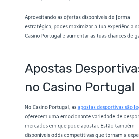
Aproveitando as ofertas disponíveis de forma
estratégica, podes maximizar a tua experiência n
Casino Portugal e aumentar as tuas chances de g
Apostas Desportiva
no Casino Portugal
No Casino Portugal, as
apostas desportivas são le
oferecem uma emocionante variedade de despor
mercados em que pode apostar. Estão também
disponíveis odds competitivas que tornam a expe