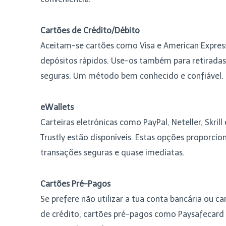
Cartões de Crédito/Débito
Aceitam-se cartões como Visa e American Expres
depósitos rápidos. Use-os também para retiradas
seguras. Um método bem conhecido e confiável.
eWallets
Carteiras eletrónicas como PayPal, Neteller, Skrill 
Trustly estão disponíveis. Estas opções proporci
transações seguras e quase imediatas.
Cartões Pré-Pagos
Se prefere não utilizar a tua conta bancária ou ca
de crédito, cartões pré-pagos como Paysafecard