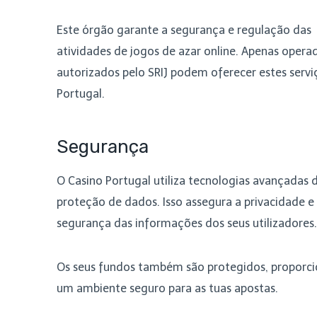
Este órgão garante a segurança e regulação das
atividades de jogos de azar online. Apenas opera
autorizados pelo SRIJ podem oferecer estes serv
Portugal.
Segurança
O Casino Portugal utiliza tecnologias avançadas 
proteção de dados. Isso assegura a privacidade e
segurança das informações dos seus utilizadores.
Os seus fundos também são protegidos, proporc
um ambiente seguro para as tuas apostas.