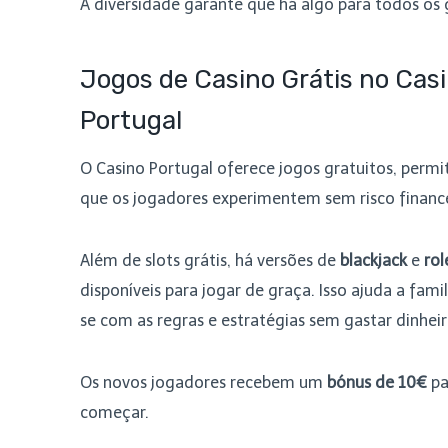
A diversidade garante que há algo para todos os 
Jogos de Casino Grátis no Cas
Portugal
O Casino Portugal oferece jogos gratuitos, permi
que os jogadores experimentem sem risco finance
Além de slots grátis, há versões de
blackjack
e
rol
disponíveis para jogar de graça. Isso ajuda a famil
se com as regras e estratégias sem gastar dinheir
Os novos jogadores recebem um
bónus de 10€
pa
começar.