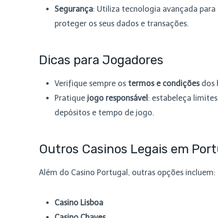
Segurança
: Utiliza tecnologia avançada para
proteger os seus dados e transações.
Dicas para Jogadores
Verifique sempre os
termos e condições
dos 
Pratique
jogo responsável
: estabeleça limites
depósitos e tempo de jogo.
Outros Casinos Legais em Port
Além do Casino Portugal, outras opções incluem:
Casino Lisboa
Casino Chaves