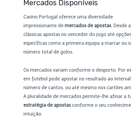
Mercados Disponíveis
Casino Portugal oferece uma diversidade
impressionante de
mercados de apostas
. Desde a
clássicas apostas no vencedor do jogo até opçõe
específicas como a primeira equipa a marcar ou o
número total de golos.
Os mercados variam conforme o desporto. Por e
em futebol pode apostar no resultado ao interval
número de cantos, ou até mesmo nos cartões am
A pluralidade de mercados permite-lhe afinar a t
estratégia de apostas
conforme o seu conhecime
intuição.