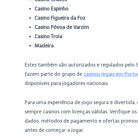
Casino Espinho
Casino Figueira da Foz
Casino Póvoa de Varzim
Casino Troia
Madeira
Estes também são autorizados e regulados pelo S
fazem parte do grupo de
casinos legais em Portu
disponíveis para jogadores nacionais.
Para uma experiência de jogo segura e divertida,
sempre casinos com licenças válidas. Verifique os
dados, métodos de pagamento e ofertas promoc
antes de começar a jogar.