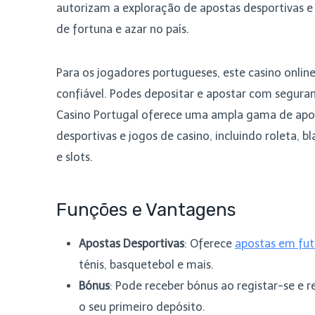
autorizam a exploração de apostas desportivas e
de fortuna e azar no país.
Para os jogadores portugueses, este casino online
confiável. Podes depositar e apostar com segura
Casino Portugal oferece uma ampla gama de apo
desportivas e jogos de casino, incluindo roleta, bl
e slots.
Funções e Vantagens
Apostas Desportivas
: Oferece
apostas em fut
ténis, basquetebol e mais.
Bónus
: Pode receber bónus ao registar-se e re
o seu primeiro depósito.