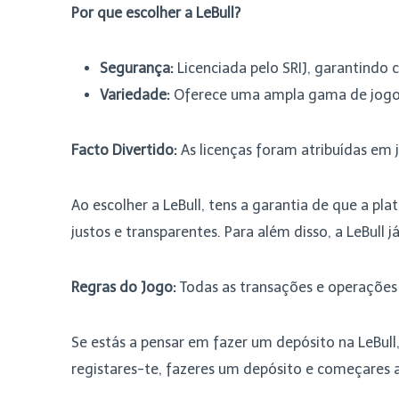
Por que escolher a LeBull?
Segurança:
Licenciada pelo SRIJ, garantindo c
Variedade:
Oferece uma ampla gama de jogos
Facto Divertido:
As licenças foram atribuídas em 
Ao escolher a LeBull, tens a garantia de que a p
justos e transparentes. Para além disso, a LeBull 
Regras do Jogo:
Todas as transações e operações 
Se estás a pensar em fazer um depósito na LeBull
registares-te, fazeres um depósito e começares a