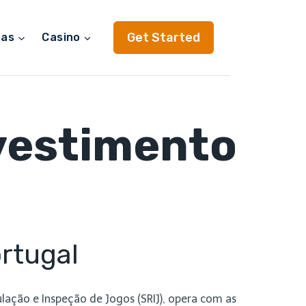
Get Started
tas
Casino
nvestimento
rtugal
ação e Inspeção de Jogos (SRIJ), opera com as