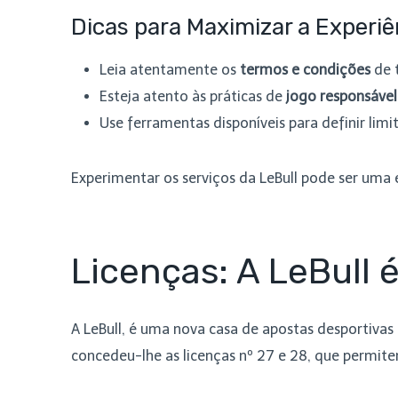
Dicas para Maximizar a Experiê
Leia atentamente os
termos e condições
de 
Esteja atento às práticas de
jogo responsável
Use ferramentas disponíveis para definir lim
Experimentar os serviços da LeBull pode ser uma e
Licenças: A LeBull 
A LeBull, é uma nova casa de apostas desportivas
concedeu-lhe as licenças nº 27 e 28, que permite