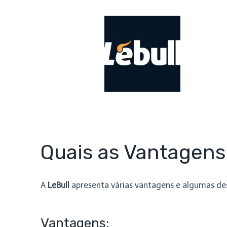
Quais as Vantagens
A
LeBull
apresenta várias vantagens e algumas de
Vantagens: