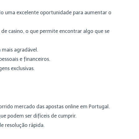
ndo uma excelente oportunidade para aumentar o
 de casino, o que permite encontrar algo que se
a mais agradável.
essoais e financeiros.
ens exclusivas.
corrido mercado das apostas online em Portugal.
ue podem ser difíceis de cumprir.
de resolução rápida.