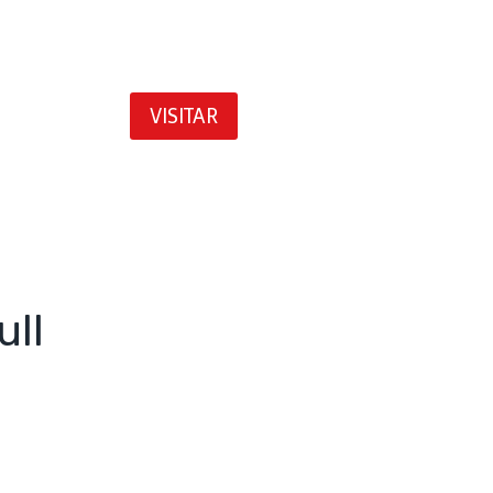
VISITAR
ull