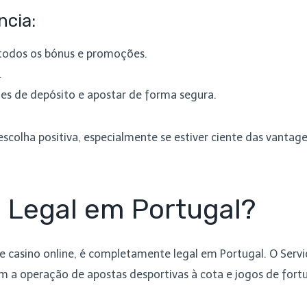
ncia:
todos os bónus e promoções.
.
ites de depósito e apostar de forma segura.
scolha positiva, especialmente se estiver ciente das vantage
é Legal em Portugal?
 e casino online, é completamente legal em Portugal. O Servi
m a operação de apostas desportivas à cota e jogos de fortu