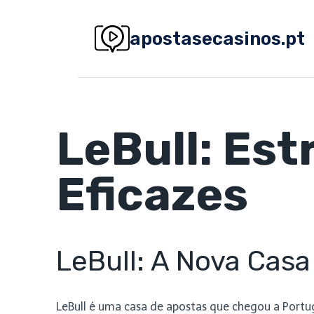
apostasecasinos.pt
LeBull: Est
Eficazes
LeBull: A Nova Cas
LeBull é uma casa de apostas que chegou a Portu